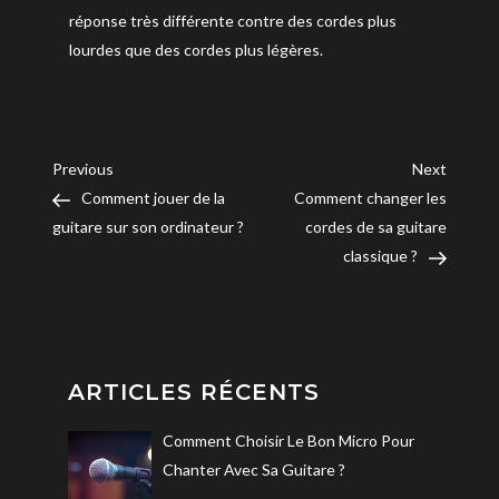
réponse très différente contre des cordes plus
lourdes que des cordes plus légères.
Navigation
Previous
Next
Previous
Next
Post
Post
Comment jouer de la
Comment changer les
de
guitare sur son ordinateur ?
cordes de sa guitare
classique ?
l’article
ARTICLES RÉCENTS
Comment Choisir Le Bon Micro Pour
Chanter Avec Sa Guitare ?